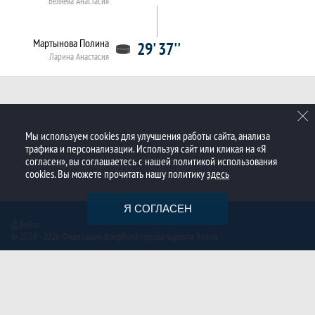
Беляева Анастасия
Мартынова Полина
29' 37''
Ларина Анастасия
Мы используем cookies для улучшения работы сайта, анализа
трафика и персонализации. Используя сайт или кликая на «Я
согласен», вы соглашаетесь с нашей политикой использования
cookies. Вы можете прочитать нашу политику
здесь
Я СОГЛАСЕН
Войти
© 2024 - 2026 Федерация флорбола города-курорта Анапа
Создано с помощью