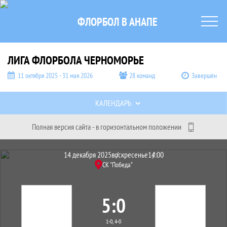
ФЛОРБОЛ В АНАПЕ
ЛИГА ФЛОРБОЛА ЧЕРНОМОРЬЕ
11 октября 2025 - 31 мая 2026
28 команд
Завершён
Таблицы турнира
КАЛЕНДАРЬ
Полная версия сайта - в горизонтальном положении
Протокол и события матча Девочки 1
Матч
14 декабря 2025
воскресенье
14:00
СК "Победа"
5
0
1-0, 4-0