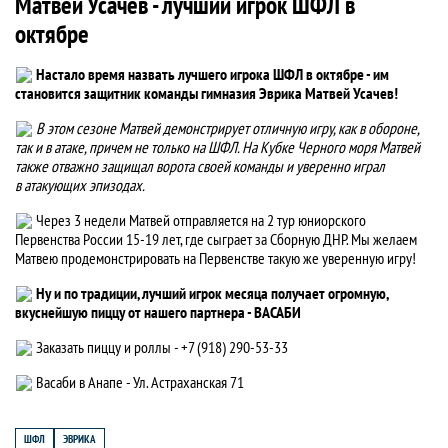
Матвей Усачев - лучший игрок ШФЛ в
октябре
Настало время назвать лучшего игрока ШФЛ в октябре - им
становится защитник команды гимназия Эврика Матвей Усачев!
В этом сезоне Матвей демонстрирует отличную игру, как в обороне,
так и в атаке, причем не только на ШФЛ. На Кубке Черного моря Матвей
также отважно защищал ворота своей команды и уверенно играл
в атакующих эпизодах.
Через 3 недели Матвей отправляется на 2 тур юниорского
Первенства России 15-19 лет, где сыграет за Сборную ДНР. Мы желаем
Матвею продемонстрировать на Первенстве такую же уверенную игру!
Ну и по традиции, лучший игрок месяца получает огромную,
вкуснейшую пиццу от нашего партнера - ВАСАБИ
Заказать пиццу и роллы - +7 (918) 290-53-33
Васаби в Анапе - Ул. Астраханская 71
ШФЛ
ЭВРИКА