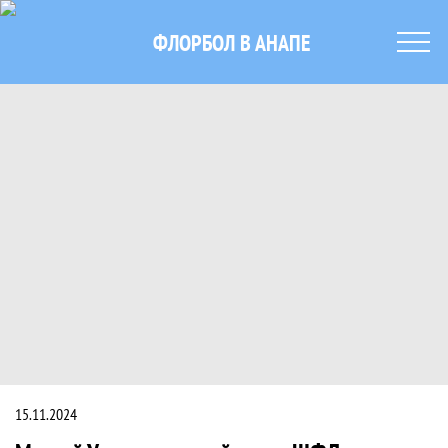
ФЛОРБОЛ В АНАПЕ
Матвей Усачев - лучший игрок ШФЛ в 
Новость
15.11.2024