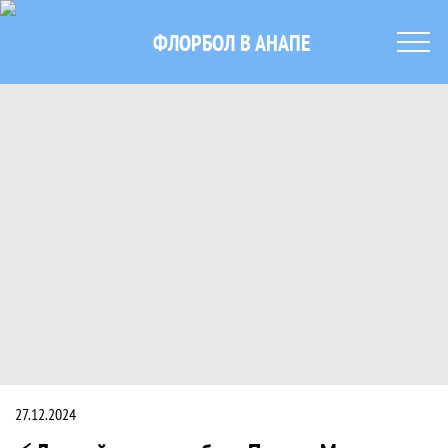
ФЛОРБОЛ В АНАПЕ
⚡ Лучший игрок ноября - Полина Мар
Новость
27.12.2024